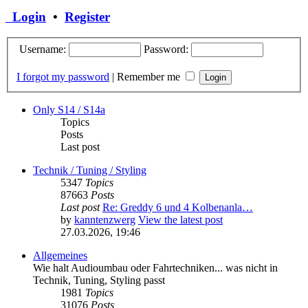
Login
•
Register
Username:
Password:
I forgot my password
|
Remember me
Only S14 / S14a
Topics
Posts
Last post
Technik / Tuning / Styling
5347
Topics
87663
Posts
Last post
Re: Greddy 6 und 4 Kolbenanla…
by
kanntenzwerg
View the latest post
27.03.2026, 19:46
Allgemeines
Wie halt Audioumbau oder Fahrtechniken... was nicht in
Technik, Tuning, Styling passt
1981
Topics
31076
Posts