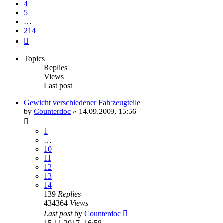
4
5
…
214
Next
Topics
Replies
Views
Last post
Gewicht verschiedener Fahrzeugteile
by
Counterdoc
»
14.09.2009, 15:56
1
…
10
11
12
13
14
139
Replies
434364
Views
Last post
by
Counterdoc
15.11.2017, 16:58