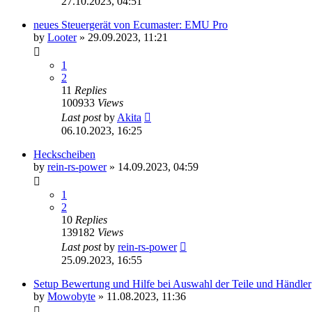
27.10.2023, 04:51
neues Steuergerät von Ecumaster: EMU Pro
by
Looter
»
29.09.2023, 11:21
1
2
11
Replies
100933
Views
Last post
by
Akita
06.10.2023, 16:25
Heckscheiben
by
rein-rs-power
»
14.09.2023, 04:59
1
2
10
Replies
139182
Views
Last post
by
rein-rs-power
25.09.2023, 16:55
Setup Bewertung und Hilfe bei Auswahl der Teile und Händler
by
Mowobyte
»
11.08.2023, 11:36