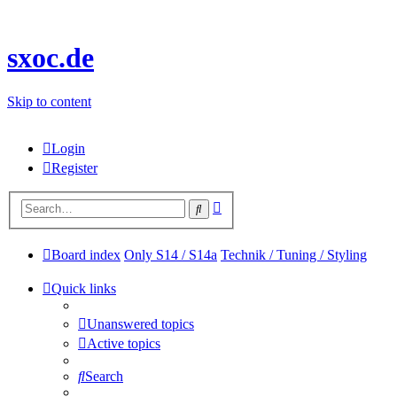
sxoc.de
Skip to content
Login
Register
Advanced
Search
search
Board index
Only S14 / S14a
Technik / Tuning / Styling
Quick links
Unanswered topics
Active topics
Search