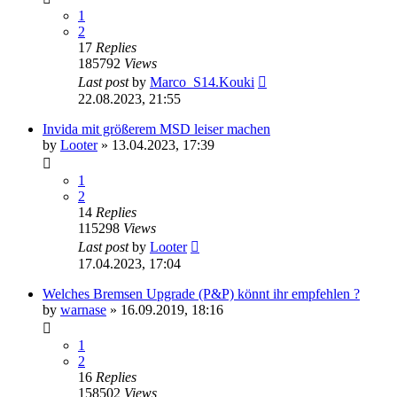
1
2
17
Replies
185792
Views
Last post
by
Marco_S14.Kouki
22.08.2023, 21:55
Invida mit größerem MSD leiser machen
by
Looter
»
13.04.2023, 17:39
1
2
14
Replies
115298
Views
Last post
by
Looter
17.04.2023, 17:04
Welches Bremsen Upgrade (P&P) könnt ihr empfehlen ?
by
warnase
»
16.09.2019, 18:16
1
2
16
Replies
158502
Views