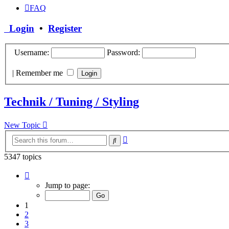
FAQ
Login
•
Register
Username:
Password:
|
Remember me
Technik / Tuning / Styling
New Topic
Advanced
Search
search
5347 topics
Page
1
Jump to page:
of
214
1
2
3