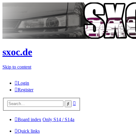
sxoc.de
Skip to content
Login
Register
Advanced
Search
search
Board index
Only S14 / S14a
Quick links