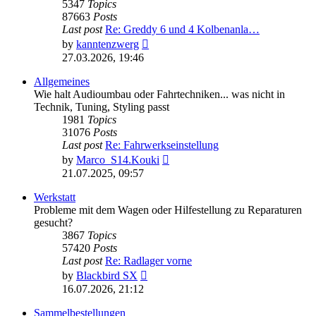
5347
Topics
87663
Posts
Last post
Re: Greddy 6 und 4 Kolbenanla…
View
by
kanntenzwerg
the
27.03.2026, 19:46
latest
post
Allgemeines
Wie halt Audioumbau oder Fahrtechniken... was nicht in
Technik, Tuning, Styling passt
1981
Topics
31076
Posts
Last post
Re: Fahrwerkseinstellung
View
by
Marco_S14.Kouki
the
21.07.2025, 09:57
latest
post
Werkstatt
Probleme mit dem Wagen oder Hilfestellung zu Reparaturen
gesucht?
3867
Topics
57420
Posts
Last post
Re: Radlager vorne
View
by
Blackbird SX
the
16.07.2026, 21:12
latest
post
Sammelbestellungen