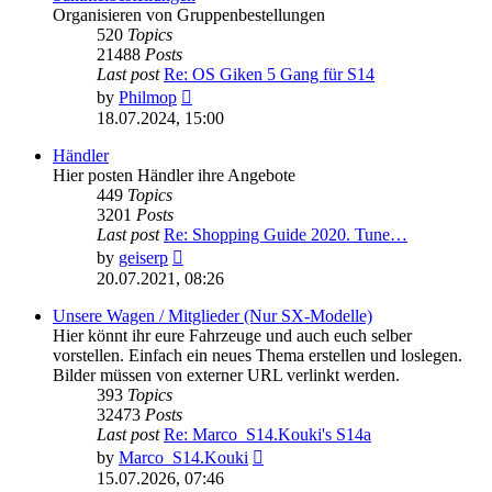
Organisieren von Gruppenbestellungen
520
Topics
21488
Posts
Last post
Re: OS Giken 5 Gang für S14
View
by
Philmop
the
18.07.2024, 15:00
latest
post
Händler
Hier posten Händler ihre Angebote
449
Topics
3201
Posts
Last post
Re: Shopping Guide 2020. Tune…
View
by
geiserp
the
20.07.2021, 08:26
latest
post
Unsere Wagen / Mitglieder (Nur SX-Modelle)
Hier könnt ihr eure Fahrzeuge und auch euch selber
vorstellen. Einfach ein neues Thema erstellen und loslegen.
Bilder müssen von externer URL verlinkt werden.
393
Topics
32473
Posts
Last post
Re: Marco_S14.Kouki's S14a
View
by
Marco_S14.Kouki
the
15.07.2026, 07:46