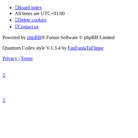
latest
post
Board index
All times are
UTC+01:00
Delete cookies
Contact us
Powered by
phpBB
® Forum Software © phpBB Limited
Quantum Codex style V.1.3.4 by
FanFanlaTuFlippe
Privacy
|
Terms