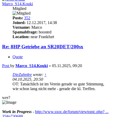
Marco_S14.Kouki
Mitglied
Posts:
352
Joined:
12.12.2017, 14:38
Vorname:
Marco
Spamabfrage:
boosted
Location:
near Frankfurt
Re: 8HP Getriebe an SR20DET/200sx
Quote
Post
by
Marco_S14.Kouki
»
05.11.2025, 09:20
DieZahnfee
wrote:
↑
04.10.2025, 20:50
OT: Tatsächlich ist im Verein gerade so gute Stimmung,
wie schon lang nicht mehr - gerade die kl. Treffen.
wer?
Work in Progress
-
http://www.sxoc.de/forum/viewtopic.php? ...
35#p730688