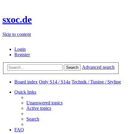
sxoc.de
Skip to content
Login
Register
Advanced search
Search
Board index
Only S14 / S14a
Technik / Tuning / Styling
Quick links
Unanswered topics
Active topics
Search
FAQ