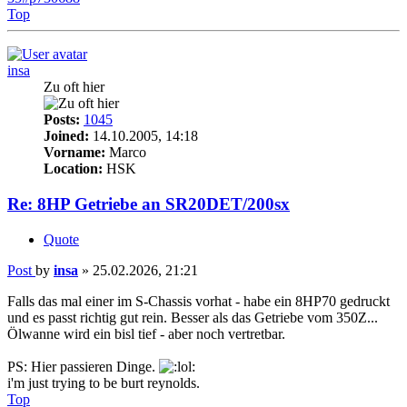
Top
insa
Zu oft hier
Posts:
1045
Joined:
14.10.2005, 14:18
Vorname:
Marco
Location:
HSK
Re: 8HP Getriebe an SR20DET/200sx
Quote
Post
by
insa
»
25.02.2026, 21:21
Falls das mal einer im S-Chassis vorhat - habe ein 8HP70 gedruckt
und es passt richtig gut rein. Besser als das Getriebe vom 350Z...
Ölwanne wird ein bisl tief - aber noch vertretbar.
PS: Hier passieren Dinge.
i'm just trying to be burt reynolds.
Top