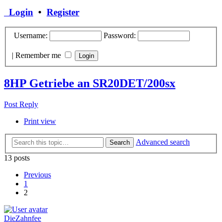
Login
•
Register
Username:
Password:
|
Remember me
8HP Getriebe an SR20DET/200sx
Post Reply
Print view
Advanced search
Search
13 posts
Previous
1
2
DieZahnfee